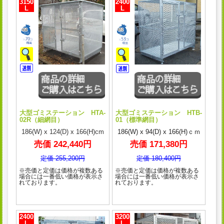
3150
2400
L
L
大型ゴミステーション HTA-
大型ゴミステーション HTB-
02R（細網目）
01（標準網目）
186(W) x 124(D) x 166(H)cm
186(W) x 94(D) x 166(H)ｃｍ
売価 242,440円
売価 171,380円
定価 255,200円
定価 180,400円
※売価と定価は価格が複数ある
※売価と定価は価格が複数ある
場合には一番低い価格が表示さ
場合には一番低い価格が表示さ
れております。
れております。
2400
3200
L
L