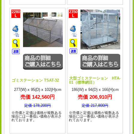
2280
2350
L
L
大型ゴミステーション HTA-
ゴミステーション TSAT-32
01（標準網目）
277(W) x 95(D) x 102(H)cm
186(W) x 94(D) x 166(H)cm
売価 142,560円
売価 206,910円
定価 178,200円
定価 217,800円
※売価と定価は価格が複数ある
※売価と定価は価格が複数ある
場合には一番低い価格が表示さ
場合には一番低い価格が表示さ
れております。
れております。