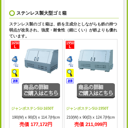
ステンレス製大型ゴミ箱
ステンレス製のゴミ箱は、鉄を主成分としながらも鉄の持つ
弱点が改良され、強度・耐食性（錆にくい）が鉄よりも優れ
ています。
1650
1950
L
L
ジャンボステンSU-1650T
ジャンボステンSU-1950T
190(W) x 90(D) x 114.7(H)cm
210(W) x 90(D) x 124.7(H)cm
売価 177,172円
売価 211,099円