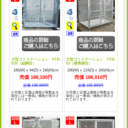
大型ゴミステーション HTB-
大型ゴミステーション HTB-
01R（細網目）
02（標準網目）
186(W) x 94(D) x 166(H)cm
186(W) x 124(D) x 166(H)cm
売価 188,100円
売価 186,010円
定価 198,000円
定価 195,800円
※売価と定価は価格が複数ある
※売価と定価は価格が複数ある
場合には一番低い価格が表示さ
場合には一番低い価格が表示さ
れております。
れております。
3200
2400
L
L