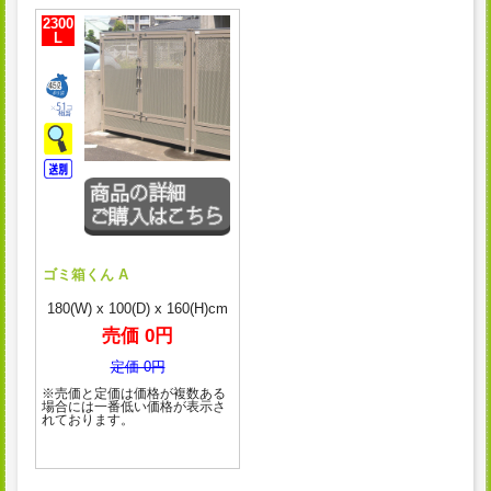
2300
L
ゴミ箱くん A
180(W) x 100(D) x 160(H)cm
売価 0円
定価 0円
※売価と定価は価格が複数ある
場合には一番低い価格が表示さ
れております。