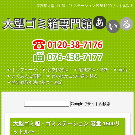
業務用大型ゴミ箱 ゴミステーション 容量1500リットル以上
0120-38-7176
トップページ
お支払方法
配達方法・送料
返品
よくあるご質問
買い物かごの中身を見る
特定商取引法に基づく表記
大型ゴミ箱・ゴミステーション 容量 1500リ
ットル〜