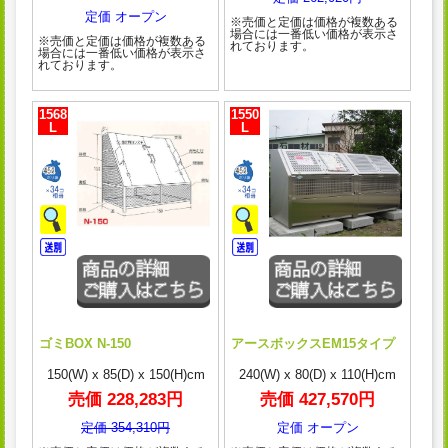
定価 オープン
※売価と定価は価格が複数ある
場合には一番低い価格が表示さ
※売価と定価は価格が複数ある
れております。
場合には一番低い価格が表示さ
れております。
1568
1550
L
L
ゴミBOX N-150
アースボックスEM15タイプ
150(W) x 85(D) x 150(H)cm
240(W) x 80(D) x 110(H)cm
売価 228,283円
売価 427,570円
定価 354,310円
定価 オープン