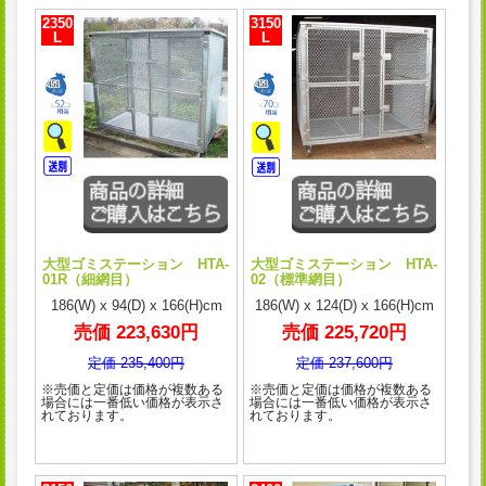
2350
3150
L
L
大型ゴミステーション HTA-
大型ゴミステーション HTA-
01R（細網目）
02（標準網目）
186(W) x 94(D) x 166(H)cm
186(W) x 124(D) x 166(H)cm
売価 223,630円
売価 225,720円
定価 235,400円
定価 237,600円
※売価と定価は価格が複数ある
※売価と定価は価格が複数ある
場合には一番低い価格が表示さ
場合には一番低い価格が表示さ
れております。
れております。