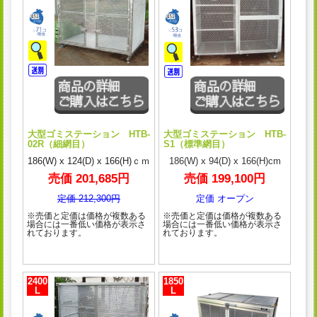
大型ゴミステーション HTB-
大型ゴミステーション HTB-
02R（細網目）
S1（標準網目）
186(W) x 124(D) x 166(H)ｃｍ
186(W) x 94(D) x 166(H)cm
売価 201,685円
売価 199,100円
定価 212,300円
定価 オープン
※売価と定価は価格が複数ある
※売価と定価は価格が複数ある
場合には一番低い価格が表示さ
場合には一番低い価格が表示さ
れております。
れております。
2400
1850
L
L