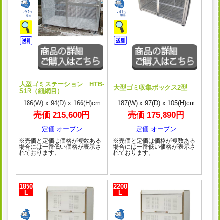
大型ゴミステーション HTB-
大型ゴミ収集ボックス2型
S1R（細網目）
186(W) x 94(D) x 166(H)cm
187(W) x 97(D) x 105(H)cm
売価 215,600円
売価 175,890円
定価 オープン
定価 オープン
※売価と定価は価格が複数ある
※売価と定価は価格が複数ある
場合には一番低い価格が表示さ
場合には一番低い価格が表示さ
れております。
れております。
1850
2200
L
L