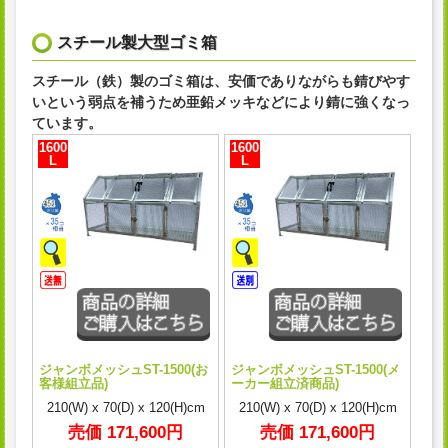
スチール製大型ゴミ箱
スチール（鉄）製のゴミ箱は、安価でありながらも錆びやす
いという弱点を補うため亜鉛メッキなどにより錆に強くなっ
ています。
1600
1600
L
L
ジャンボメッシュST-1500(お
ジャンボメッシュST-1500(メ
客様組立品)
ーカー組立済商品)
210(W) x 70(D) x 120(H)cm
210(W) x 70(D) x 120(H)cm
売価 171,600円
売価 171,600円