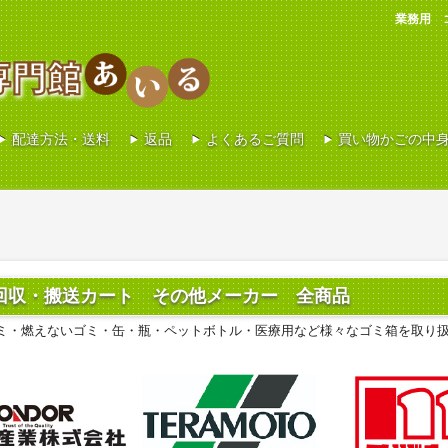
業務用 
配達方法・送料
返品
よくあるご質問
買い物かごの中
回収・搬送カート その他メーカー 全商品
ミ・燃えないゴミ・缶・瓶・ペットボトル・医療用など様々なゴミ箱を取り