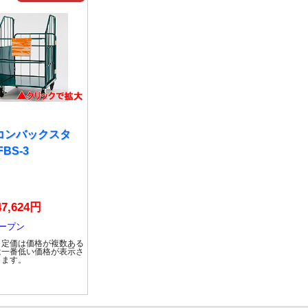
コンバックスタ
FBS-3
7,624円
オープン
と定価は価格が複数ある
は一番低い価格が表示さ
ります。