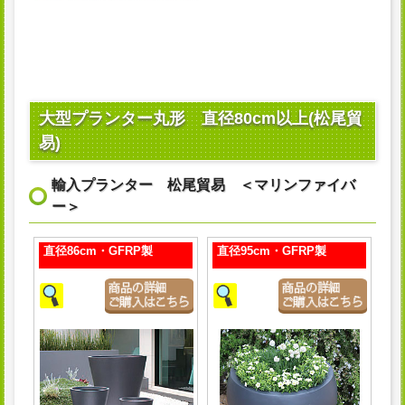
大型プランター丸形 直径80cm以上(松尾貿
易)
輸入プランター 松尾貿易 ＜マリンファイバ
ー＞
直径86cm・GFRP製
直径95cm・GFRP製