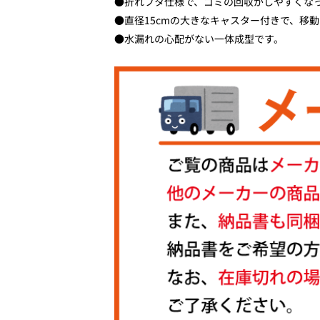
●折れフタ仕様で、ゴミの回収がしやすくな
●直径15cmの大きなキャスター付きで、移
●水漏れの心配がない一体成型です。