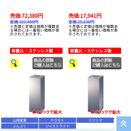
売価 72,380円
売価 17,941円
定価 103,400円
定価 25,630円
※売価と定価は価格が複数あ
※売価と定価は価格が複数あ
る場合には一番低い価格が表
る場合には一番低い価格が表
示されております。
示されております。
容量2L・ステンレス製
容量2L・ステンレス製
山崎産業
テラモト
ミヅシマ
クリンスモーキングK3
クリンスモーキングK4
ぶんぶく
ジャストライト