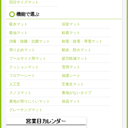
別注サイズマット
機能で選ぶ
吸水マット
浴室マット
吸油マット
粘着マット
消毒・除菌・抗菌マット
制電・除電・導電マット
滑り止めマット
耐炎、防火マット
プールサイド用マット
疲労軽減マット
クッションマット
雪用マット
フロアーシート
保護シート
人工芝
芝養生マット
スノコマット
裏地がないタイプ
裏地が滑りにくいマット
保温マット
グレーチングマット