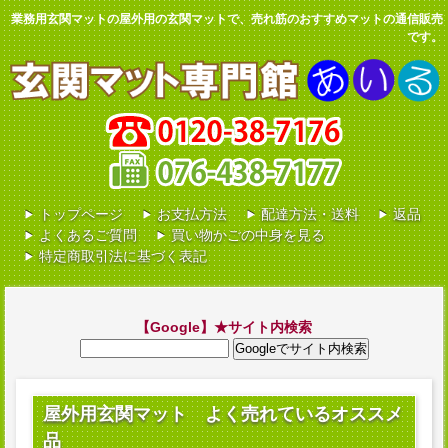
業務用玄関マットの屋外用の玄関マットで、売れ筋のおすすめマットの通信販売
です。
0120-38-7176
トップページ
お支払方法
配達方法・送料
返品
よくあるご質問
買い物かごの中身を見る
特定商取引法に基づく表記
【Google】★サイト内検索
屋外用玄関マット よく売れているオススメ
品