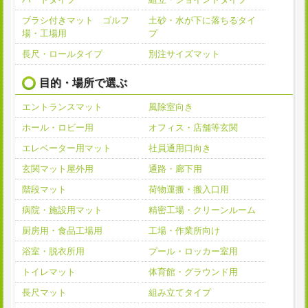
ブラシ付きマット ゴルフ
土砂・水が下に落ちるタイ
場・工場用
プ
長尺・ロールタイプ
別注サイズマット
目的・場所で選ぶ
エントランスマット
風除室向き
ホール・ロビー用
オフィス・店舗等玄関
エレベーター用マット
社員通用口向き
玄関マット屋外用
通路・廊下用
階段マット
荷物運搬・搬入口用
病院・施設用マット
精密工場・クリーンルーム
厨房用・食品工場用
工場・作業所向け
浴室・脱衣所用
プール・ロッカー室用
トイレマット
体育館・グラウンド用
長尺マット
組み立てタイプ