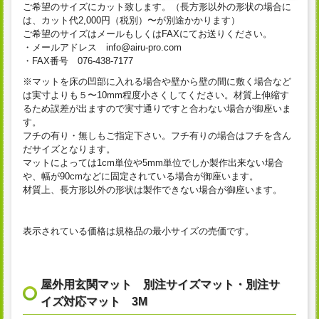
ご希望のサイズにカット致します。（長方形以外の形状の場合に
は、カット代2,000円（税別）〜が別途かかります）
ご希望のサイズはメールもしくはFAXにてお送りください。
・メールアドレス info@airu-pro.com
・FAX番号 076-438-7177
※マットを床の凹部に入れる場合や壁から壁の間に敷く場合など
は実寸よりも５〜10mm程度小さくしてください。材質上伸縮す
るため誤差が出ますので実寸通りですと合わない場合が御座いま
す。
フチの有り・無しもご指定下さい。フチ有りの場合はフチを含ん
だサイズとなります。
マットによっては1cm単位や5mm単位でしか製作出来ない場合
や、幅が90cmなどに固定されている場合が御座います。
材質上、長方形以外の形状は製作できない場合が御座います。
表示されている価格は規格品の最小サイズの売価です。
屋外用玄関マット 別注サイズマット・別注サ
イズ対応マット 3M