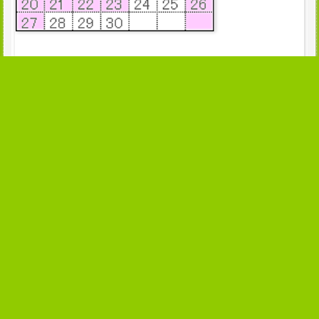
当社運営サイト
ツインスターカンパニー
あいる大型ゴミ箱専門館
あいる玄関マット専門館
あいる傘立て専門館
あいる表札専門館
あいる分別ゴミ箱専門館
あいるポスト専門館
あいるプランター専門館
あいるガーデンエクステリ
あいるスタンド灰皿専門館
ア専門館
あいるギフト専門館
あいる生活用品専門館
あいる楽天市場店
クレイジーブラック楽天市
場店
あいるヤフー店
あいるアマゾン店