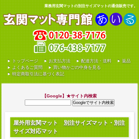
業務用玄関マットの別注サイズマットの通信販売です。
0120-38-7176
トップページ
お支払方法
配達方法・送料
返品
よくあるご質問
買い物かごの中身を見る
特定商取引法に基づく表記
【Google】★サイト内検索
屋外用玄関マット 別注サイズマット・別注
サイズ対応マット