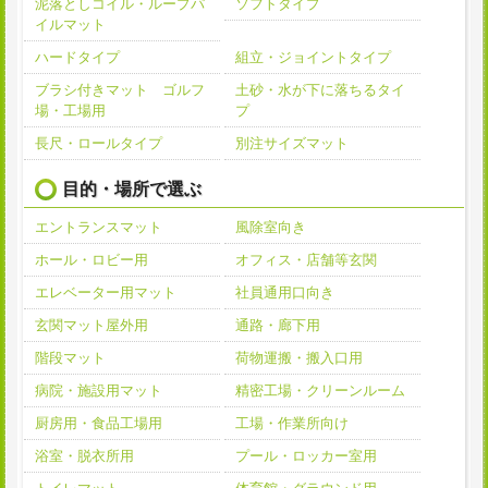
泥落としコイル・ループパ
ソフトタイプ
イルマット
ハードタイプ
組立・ジョイントタイプ
ブラシ付きマット ゴルフ
土砂・水が下に落ちるタイ
場・工場用
プ
長尺・ロールタイプ
別注サイズマット
目的・場所で選ぶ
エントランスマット
風除室向き
ホール・ロビー用
オフィス・店舗等玄関
エレベーター用マット
社員通用口向き
玄関マット屋外用
通路・廊下用
階段マット
荷物運搬・搬入口用
病院・施設用マット
精密工場・クリーンルーム
厨房用・食品工場用
工場・作業所向け
浴室・脱衣所用
プール・ロッカー室用