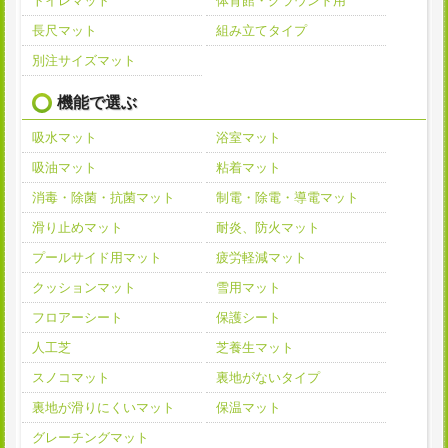
トイレマット
体育館・グラウンド用
長尺マット
組み立てタイプ
別注サイズマット
機能で選ぶ
吸水マット
浴室マット
吸油マット
粘着マット
消毒・除菌・抗菌マット
制電・除電・導電マット
滑り止めマット
耐炎、防火マット
プールサイド用マット
疲労軽減マット
クッションマット
雪用マット
フロアーシート
保護シート
人工芝
芝養生マット
スノコマット
裏地がないタイプ
裏地が滑りにくいマット
保温マット
グレーチングマット